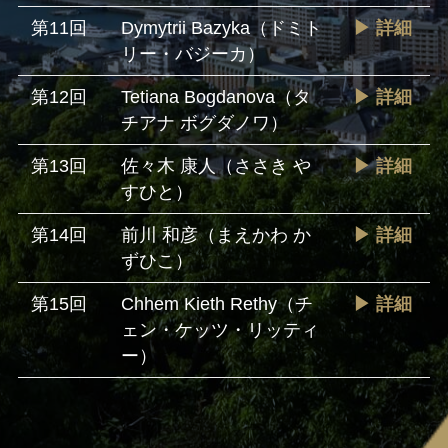
第11回
Dymytrii Bazyka（ドミト
▶ 詳細
リー・バジーカ）
第12回
Tetiana Bogdanova（タ
▶ 詳細
チアナ ボグダノワ）
第13回
佐々木 康人（ささき や
▶ 詳細
すひと）
第14回
前川 和彦（まえかわ か
▶ 詳細
ずひこ）
第15回
Chhem Kieth Rethy（チ
▶ 詳細
ェン・ケッツ・リッティ
ー）