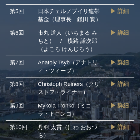
第5回
日本チェルノブイリ連帯
▶ 詳細
基金（理事長 鎌田 實）
第6回
市丸 道人（いちまる み
▶ 詳細
ちと） / 横路 謙次郎
（よころ けんじろう）
第7回
Anatoly Tsyb（アナトリ
▶ 詳細
ィ・ツィーブ）
第8回
Christoph Reiners（クリ
▶ 詳細
ストフ・ライナー）
第9回
Mykola Tronko（ミコ
▶ 詳細
ラ・トロンコ）
第10回
丹羽 太貫（にわ おおつ
▶ 詳細
ら）