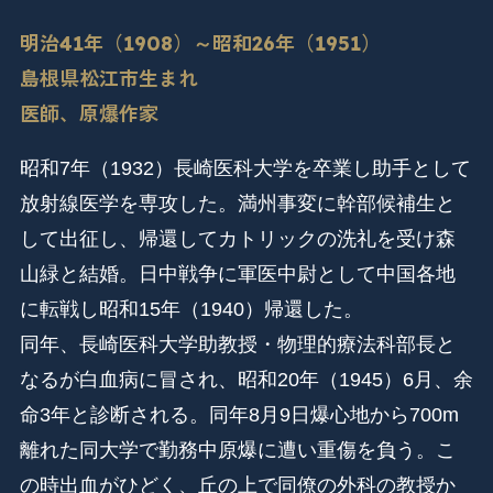
明治41年（1908）～昭和26年（1951）
島根県松江市生まれ
医師、原爆作家
昭和7年（1932）長崎医科大学を卒業し助手として
放射線医学を専攻した。満州事変に幹部候補生と
して出征し、帰還してカトリックの洗礼を受け森
山緑と結婚。日中戦争に軍医中尉として中国各地
に転戦し昭和15年（1940）帰還した。
同年、長崎医科大学助教授・物理的療法科部長と
なるが白血病に冒され、昭和20年（1945）6月、余
命3年と診断される。同年8月9日爆心地から700m
離れた同大学で勤務中原爆に遭い重傷を負う。こ
の時出血がひどく、丘の上で同僚の外科の教授か