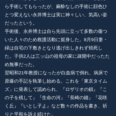
ら手術してもらったが、麻酔なしの手術に顔色ひ
とつ変えない永井博士は実に神々しい、気高い姿
だったという。
手術後、永井博士は自ら先頭に立って多数の傷つ
いた人々のため救護活動に挺身した。8月9日妻・
緑は自宅の下敷きとなり逃げ出しきれず焼死し
た。子供2人は三ッ山の祖母の家に疎開中だったた
め無事だった。
翌昭和21年教授になったが白血病で倒れ、病床で
原爆の手記を執筆し始める。これを「東京タイム
ズ」に発表して認められ、『ロザリオの鎖』『こ
の子を残して』『生命の河』『長崎の鐘』『花咲
く丘』『いとし子よ』など数々の作品を書き、祈
りと平和を訴え続けた。