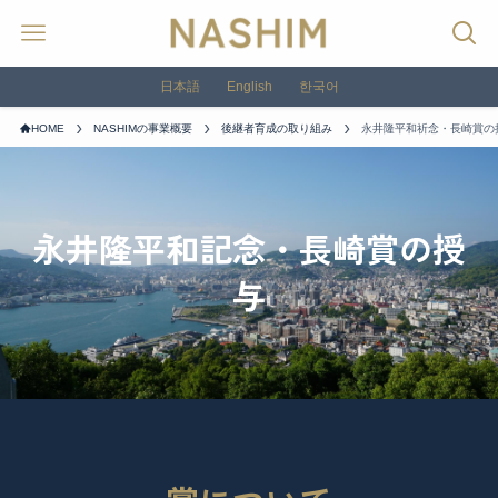
日本語
English
한국어
HOME
NASHIMの事業概要
後継者育成の取り組み
永井隆平和祈念・長崎賞の
永井隆平和記念・長崎賞の授
与