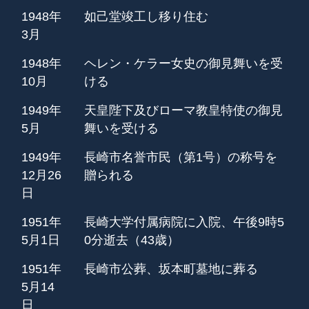
1948年
如己堂竣工し移り住む
3月
1948年
ヘレン・ケラー女史の御見舞いを受
10月
ける
1949年
天皇陛下及びローマ教皇特使の御見
5月
舞いを受ける
1949年
長崎市名誉市民（第1号）の称号を
12月26
贈られる
日
1951年
長崎大学付属病院に入院、午後9時5
5月1日
0分逝去（43歳）
1951年
長崎市公葬、坂本町墓地に葬る
5月14
日