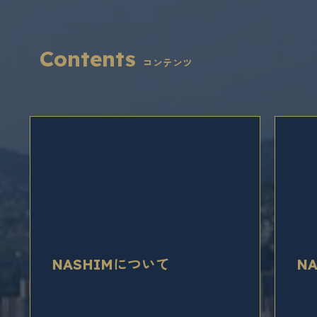
Contents
コンテンツ
長崎が有する被爆者医療の実績及び放射
長崎
線障害に関する調査研究の成果をこれら
（N
ヒバクシャの医療に有効に活かしてもら
材の
うため、国外からの医師等の受入研修な
情報
どを実施し、ヒバクシャ医療を通じ長崎
り組
NASHIMについて
N
から世界への貢献と国際協力の推進に努
めています。