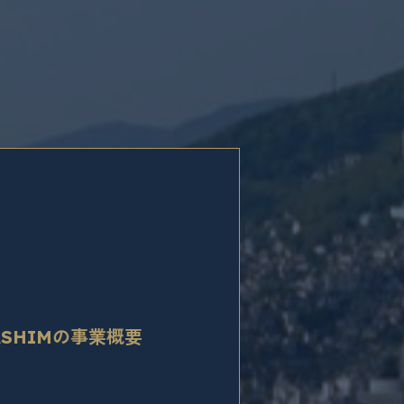
・ヒバクシャ医療国際協力会
ASHIM）は、被爆者医療に従事する人
育成、ヒバクシャ医療の継承、
の共有化を目指して様々な事業に取
んでいます。
ASHIMの事業概要