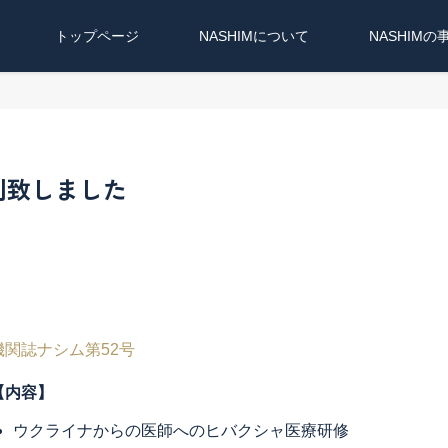
トップページ
NASHIMについて
NASHIMの
刊致しました
機関誌ナシム第52号
【内容】
ウクライナからの医師へのヒバクシャ医療研修