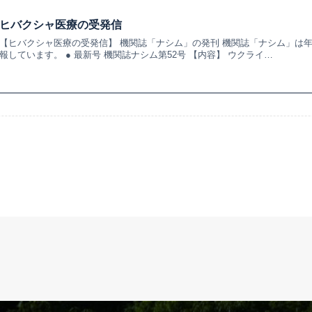
ヒバクシャ医療の受発信
【ヒバクシャ医療の受発信】 機関誌「ナシム」の発刊 機関誌「ナシム」は年1
報しています。 ● 最新号 機関誌ナシム第52号 【内容】 ウクライ…