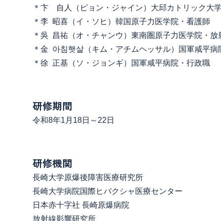
＊卞 自人（ピョン・ジャイン）大邱カトリック大
＊李 昭喜（イ・ソヒ）韓国原子力医学院・看護師
＊吳 昌祐（オ・チャンウ）東南圏原子力医学院・放
＊金 아침햇살（キム・アチムヘッサル）国軍咸平病
＊徐 正基（ソ・ジョンギ）国軍咸平病院・行政職
研修期間
令和8年1月18日～22日
研修機関
長崎大学原爆後障害医療研究所
長崎大学病院国際ヒバクシャ医療センター
日本赤十字社 長崎原爆病院
放射線影響研究所