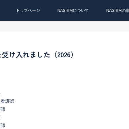
トップページ
NASHIMについて
NASHIMの
受け入れました（2026）
長
・看護師
護師
師
護師