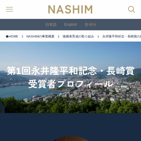
日本語
English
한국어
HOME
NASHIMの事業概要
後継者育成の取り組み
永井隆平和祈念・長崎賞の
第1回永井隆平和記念・長崎賞
受賞者プロフィール