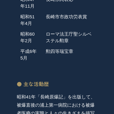
年11月
昭和51
長崎市市政功労表賞
年4月
昭和60
ローマ法王庁聖シルベ
年2月
ステル勲章
平成6年
勲四等瑞宝章
5月
● 主な活動歴
昭和41年「長崎原爆記」を出版して、
被爆直後の浦上第一病院における被爆
者医療の実態と人々の生きざまを描写