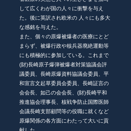
して広くわが国の人々に衝撃を与え
た。後に英訳され欧米の 人々にも多大
な感銘を与えた。
また、個々の原爆被爆者の医療にとど
まらず、被爆行政や核兵器廃絶運動等
にも積極的に参加している。これまで
(財)長崎原子爆弾被爆者対策協議会評
議委員、長崎原爆資料協議会委員、平
和宣言文起草委員会委員、長崎証言の
会会長、如己の会会長、(財)長崎平和
推進協会理事長、核戦争防止国際医師
会議長崎支部顧問等の役職に就くなど
原爆関係の各方面にわたって大いに貢
献した。