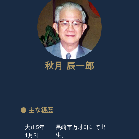
秋月 辰一郎
● 主な経歴
大正5年
長崎市万才町にて出
1月3日
生。