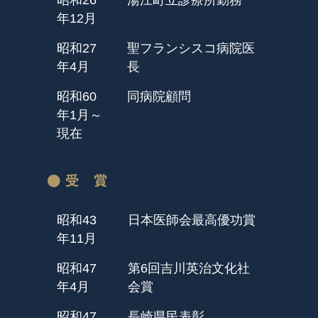
年12月
昭和27
聖フランシスコ病院医
年4月
長
昭和60
同病院顧問
年1月～
現在
● 受 賞
昭和43
日本医師会最高優功賞
年11月
昭和47
第6回吉川英治文化社
年4月
会賞
昭和47
長崎県民表彰