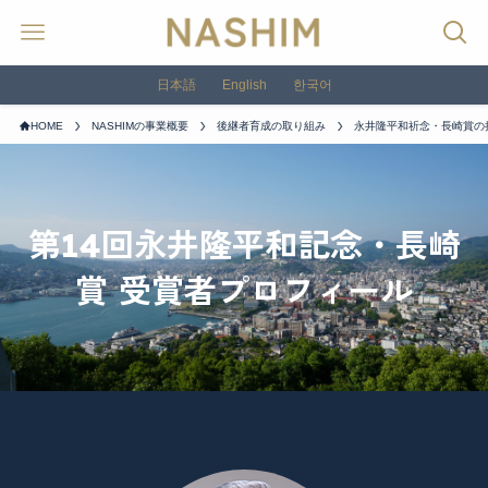
日本語
English
한국어
HOME
NASHIMの事業概要
後継者育成の取り組み
永井隆平和祈念・長崎賞の
第14回永井隆平和記念・長崎
賞 受賞者プロフィール