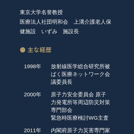
東京大学名誉教授
医療法人社団明和会 上溝介護老人保
健施設 いずみ 施設長
● 主な経歴
1998年
放射線医学総合研究所被
ばく医療ネットワーク会
議委員長
2000年
原子力安全委員会 原子
力発電所等周辺防災対策
専門部会
緊急時医療検討WG主査
2011年
内閣府原子力災害専門家