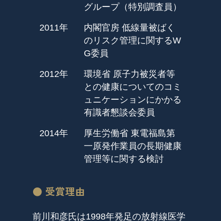
グループ（特別調査員）
2011年
内閣官房 低線量被ばく
のリスク管理に関するW
G委員
2012年
環境省 原子力被災者等
との健康についてのコミ
ュニケーションにかかる
有識者懇談会委員
2014年
厚生労働省 東電福島第
一原発作業員の長期健康
管理等に関する検討
● 受賞理由
前川和彦氏は1998年発足の放射線医学